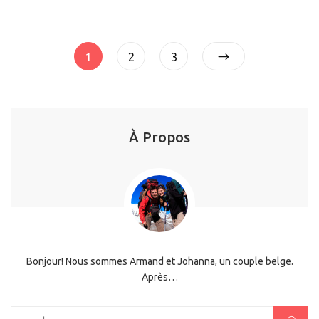
Pagination
Page
Page
Page
1
2
3
des
publications
À Propos
Bonjour! Nous sommes Armand et Johanna, un couple belge.
Après…
Rechercher :