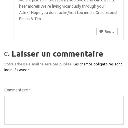
we are just so impressed by you both, and can’t wait to
hear more!!! We’re living vicariously through you!!!
Allez!! Hope you don’t ache/hurt too much! Gros bisous!
Emma & Tim
Reply
Laisser un commentaire
Votre adresse e-mail ne sera pas publiée.
Les champs obligatoires sont
indiqués avec
*
Commentaire
*